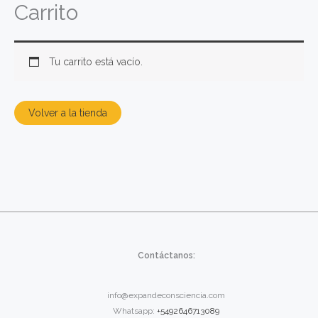
Carrito
Ir
al
contenido
Tu carrito está vacío.
Volver a la tienda
Contáctanos:
info@expandeconsciencia.com
Whatsapp:
+5492646713089