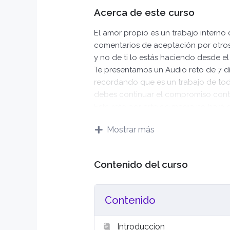
Acerca de este curso
El amor propio es un trabajo interno
comentarios de aceptación por otro
y no de ti lo estás haciendo desde el
Te presentamos un Audio reto de 7 dí
recordando que es un trabajo de tod
debes continuar el compromiso conti
Este reto por arte de magia no hará 
pequeña para que inicies el camino 
Mostrar más
que trabajar tu autoestima para const
pensamientos y decisiones todos los 
Contenido del curso
EL AMOR PROPIO ES:
· Acéptate como eres
· Cumplir tus sueños y objetivos
Contenido
· Conocerte
· Reconocer tus cualidades y debili
Introduccion