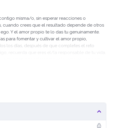
 contigo misma/o, sin esperar reacciones o
s, cuando crees que el resultado depende de otros
 ego. Y el amor propio te lo das tu genuinamente.
as para fomentar y cultivar el amor propio,
os los días, después de que completes el reto
go, recuerda que eres el/la responsable de tu vida.
que te ames incondicionalmente, esto es una parte
del amor propio que tanto quieres y deseas. Hay
ruirla y mantenerla, cultivarla con acciones,
días.
dades