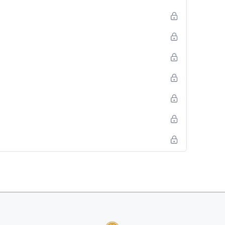
 vida
te, disfrutar de tu compañía y a reconocer tu valor.
iciar cuando quieres, aquí lo importante y lo esencial
ea es que inicies desde el día uno. Recuerda que es