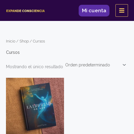
Ir
Mi cuenta
al
contenido
Inicio
/
Shop
/ Cursos
Cursos
Mostrando el único resultado