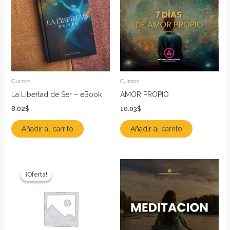
Cursos
Cursos
La Libertad de Ser – eBook
AMOR PROPIO
8.02
$
10.03
$
Añadir al carrito
Añadir al carrito
El
El
precio
precio
¡Oferta!
¡Oferta!
original
actual
era:
es:
40.78$.
10.03$.