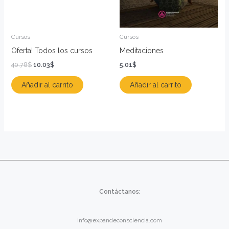
Cursos
Cursos
Oferta! Todos los cursos
Meditaciones
40.78
$
10.03
$
5.01
$
Añadir al carrito
Añadir al carrito
Contáctanos:
info@expandeconsciencia.com